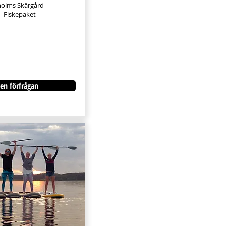
kholms Skärgård
 Fiskepaket
en förfrågan