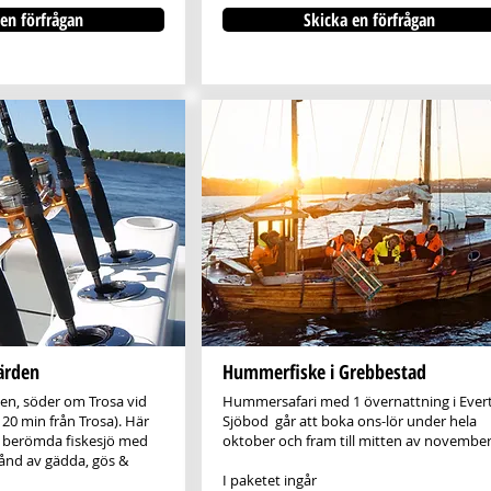
en förfrågan
Skicka en förfrågan
järden
Hummerfiske i Grebbestad
den, söder om Trosa vid
Hummersafari med 1 övernattning i Ever
 20 min från Trosa). Här
Sjöbod går att boka ons-lör under hela
t berömda fiskesjö med
oktober och fram till mitten av november
tånd av gädda, gös &
I paketet ingår