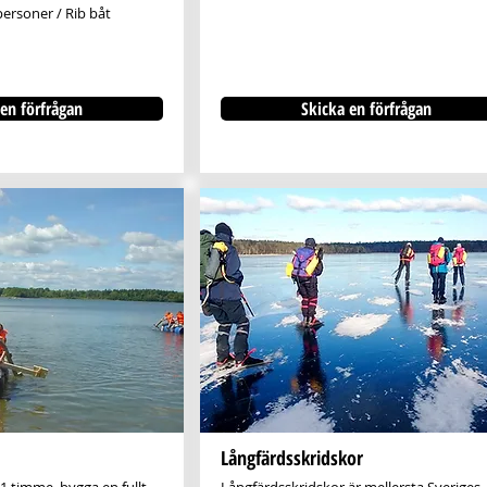
personer / Rib båt
en förfrågan
Skicka en förfrågan
Långfärdsskridskor