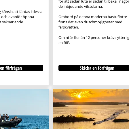
för att sedan luta er sedan tillbaka i någo
de inbjudande vilstolarna.
 känsla att färdas i dessa
å och ovanför öppna
Ombord på denna moderna bastuflotte
s saknar ände.
finns det även duschmöjligheter med
färskvatten.
Om ni är fler än 12 personer krävs ytterli
en RIB.
en förfrågan
Skicka en förfrågan