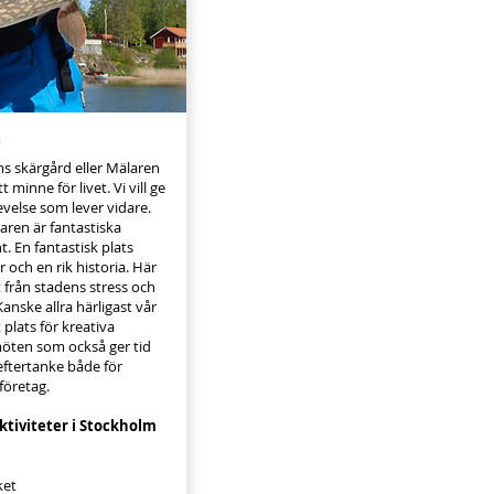
m
ms skärgård eller Mälaren
 minne för livet. Vi vill ge
evelse som lever vidare.
ren är fantastiska
t. En fantastisk plats
och en rik historia. Här
från stadens stress och
Kanske allra härligast vår
 plats för kreativa
ten som också ger tid
eftertanke både för
företag.
ktiviteter i Stockholm
ket