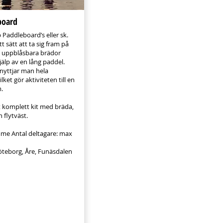
board
 Paddleboard’s eller sk.
tt sätt att ta sig fram på
å uppblåsbara brädor
lp av en lång paddel.
nyttjar man hela
ket gör aktiviteten till en
.
tt komplett kit med bräda,
 flytväst.
mme Antal deltagare: max
öteborg, Åre, Funäsdalen