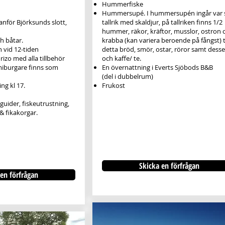
Hummerfiske
Hummersupé. I hummersupén ingår var 
anför Björksunds slott,
tallrik med skaldjur, på tallriken finns 1/2
hummer, räkor, kräftor, musslor, ostron 
h båtar.
krabba (kan variera beroende på fångst) ti
 vid 12-tiden
detta bröd, smör, ostar, röror samt desse
zo med alla tillbehör
och kaffe/ te.
miburgare finns som
En övernattning i Everts Sjöbods B&B
(del i dubbelrum)
ng kl 17.
Frukost
r, guider, fiskeutrustning,
 & fikakorgar.
Skicka en förfrågan
en förfrågan