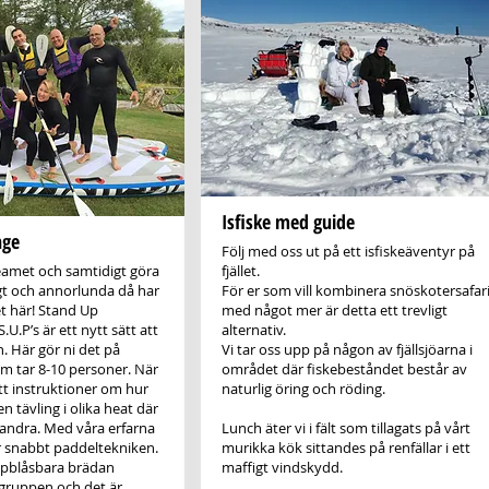
Isfiske med guide
nge
Följ med oss ut på ett isfiskeäventyr på
eamet och samtidigt göra
fjället.
igt och annorlunda då har
För er som vill kombinera snöskotersafar
tet här! Stand Up
med något mer är detta ett trevligt
.U.P’s är ett nytt sätt att
alternativ.
n. Här gör ni det på
Vi tar oss upp på någon av fjällsjöarna i
om tar 8-10 personer. När
området där fiskebeståndet består av
ått instruktioner om hur
naturlig öring och röding.
n tävling i olika heat där
randra. Med våra erfarna
Lunch äter vi i fält som tillagats på vårt
er snabbt paddeltekniken.
murikka kök sittandes på renfällar i ett
pblåsbara brädan
maffigt vindskydd.
gruppen och det är