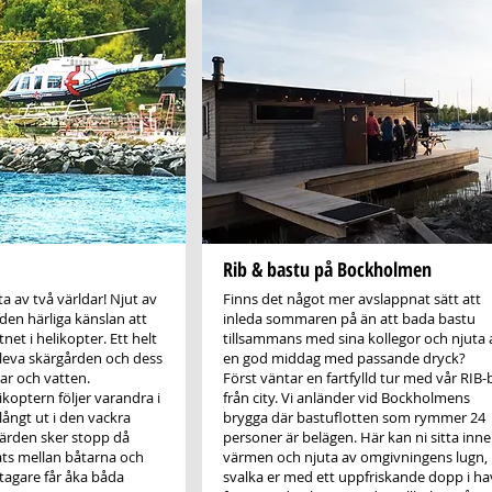
Rib & bastu på Bockholmen
a av två världar! Njut av
Finns det något mer avslappnat sätt att
 den härliga känslan att
inleda sommaren på än att bada bastu
net i helikopter. Ett helt
tillsammans med sina kollegor och njuta 
pleva skärgården och dess
en god middag med passande dryck?
ar och vatten.
Först väntar en fartfylld tur med vår RIB-
koptern följer varandra i
från city. Vi anländer vid Bockholmens
ångt ut i den vackra
brygga där bastuflotten som rymmer 24
ärden sker stopp då
personer är belägen. Här kan ni sitta inne 
ats mellan båtarna och
värmen och njuta av omgivningens lugn,
ltagare får åka båda
svalka er med ett uppfriskande dopp i ha