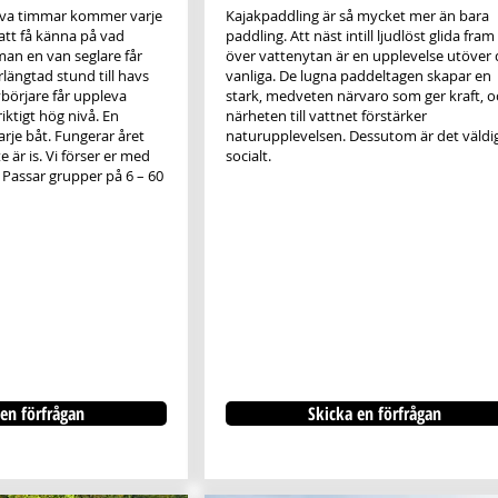
iva timmar kommer varje
Kajakpaddling är så mycket mer än bara
att få känna på vad
paddling. Att näst intill ljudlöst glida fram
man en van seglare får
över vattenytan är en upplevelse utöver 
längtad stund till havs
vanliga. De lugna paddeltagen skapar en
örjare får uppleva
stark, medveten närvaro som ger kraft, o
iktigt hög nivå. En
närheten till vattnet förstärker
rje båt. Fungerar året
naturupplevelsen. Dessutom är det väldi
e är is. Vi förser er med
socialt.
. Passar grupper på 6 – 60
en förfrågan
Skicka en förfrågan