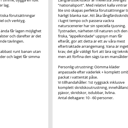
 1 timme, bygga en fullt
Långfärdsskridskor är mellersta Sveriges
r lag.
“nationalsport”. Med relativt kalla vintrar
lite snö skapas perfekta förutsättningar til
ntiska förutsättningar
härligt blanka isar. Att åka långfärdsskrid
el och verktyg.
i lugnt tempo och passera vackra
naturscenerier har sin speciella tjusning.
l ända får lagen möjlighet
Tystnaden, närheten till naturen och den
alster och därefter är det
friska, “äppelkindade” uppsyn man får
nde tävlingen.
efteråt, gör att detta är ett av våra mest
eftertraktade arrangemang. Vana är inge
snabbast runt banan utan
krav, det går väldigt fort att lära sig tekni
önder och laget får simma
men att förfina den sägs ta en mansålder..
Personlig utrustning: Oömma kläder
anpassade efter väderlek + komplett om
packat i vattentät påse.
Vi tillhandahåller: 1st ryggsäck inklusive
komplett skridskoutrustning, innehållan
pjäxor, skridskor, isdubbar, livlina.
Antal deltagare: 10 - 60 personer.