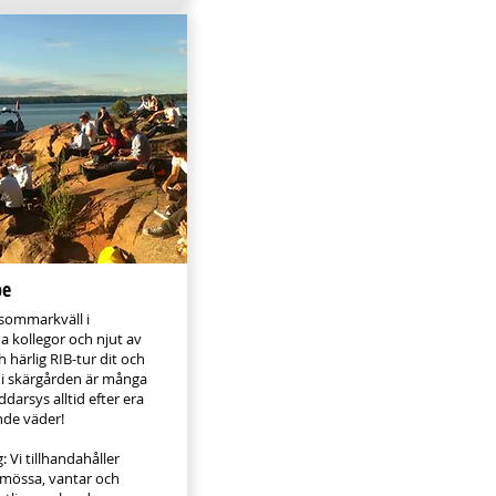
be
ommarkväll i
a kollegor och njut av
 härlig RIB-tur dit och
 skärgården är många
̈ddarsys alltid efter era
nde väder!
: Vi tillhandahåller
t, mössa, vantar och