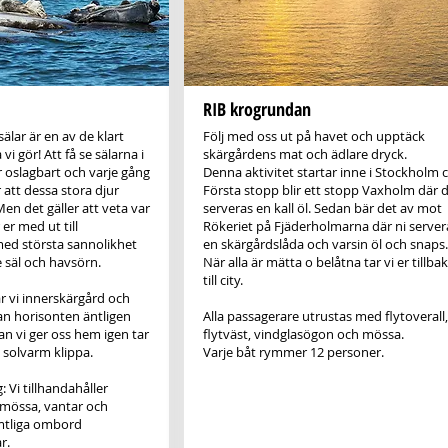
RIB krogrundan
sälar är en av de klart
Följ med oss ut på havet och upptäck
i gör! Att få se sälarna i
skärgårdens mat och ädlare dryck.
är oslagbart och varje gång
Denna aktivitet startar inne i Stockholm ci
att dessa stora djur
Första stopp blir ett stopp Vaxholm där 
Men det gäller att veta var
serveras en kall öl. Sedan bär det av mot
 er med ut till
Rökeriet på Fjäderholmarna där ni server
ed största sannolikhet
en skärgårdslåda och varsin öl och snaps.
 säl och havsörn.
När alla är mätta o belåtna tar vi er tillba
till city.
r vi innerskärgård och
n horisonten äntligen
Alla passagerare utrustas med flytoverall,
an vi ger oss hem igen tar
flytväst, vindglasögon och mössa.
 solvarm klippa.
Varje båt rymmer 12 personer.
: Vi tillhandahåller
t, mössa, vantar och
amtliga ombord
r.