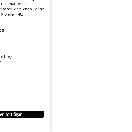
v destinationer.
soner. Är ni er än 12 kan
RIB eller T40.
og
riksborg
e
en förfrågan