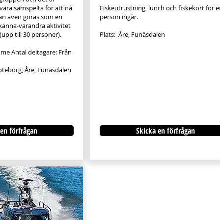
 vara samspelta för att nå
Fiskeutrustning, lunch och fiskekort för e
kan även göras som en
person ingår.
-känna-varandra aktivitet
upp till 30 personer).
Plats: Åre, Funäsdalen
mme Antal deltagare: Från
öteborg, Åre, Funäsdalen
en förfrågan
Skicka en förfrågan