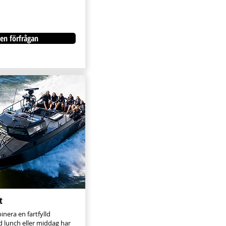
en förfrågan
t
inera en fartfylld
d lunch eller middag har