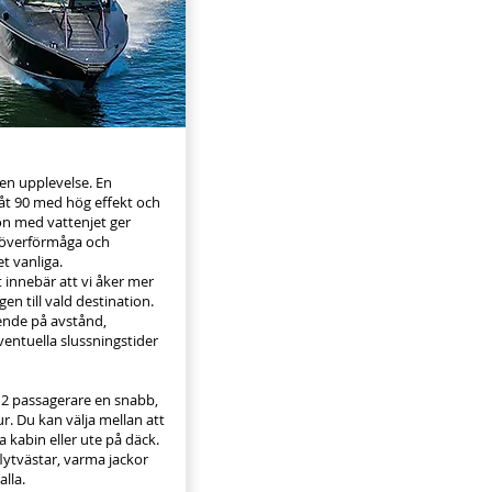
 en upplevelse. En
båt 90 med hög effekt och
on med vattenjet ger
növerförmåga och
t vanliga.
 innebär att vi åker mer
en till vald destination.
ende på avstånd,
ventuella slussningstider
 12 passagerare en snabb,
ur. Du kan välja mellan att
a kabin eller ute på däck.
flytvästar, varma jackor
alla.