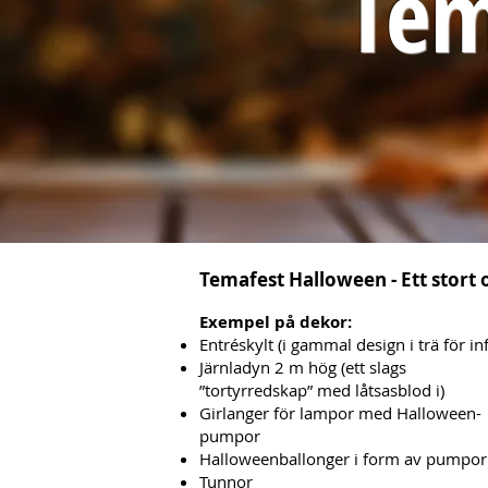
Tem
Temafest Halloween - Ett stort
Exempel på dekor:
Entréskylt (i gammal design i trä för in
Järnladyn 2 m hög (ett slags
”tortyrredskap” med låtsasblod i)
Girlanger för lampor med Halloween-
pumpor
Halloweenballonger i form av pumpor
Tunnor