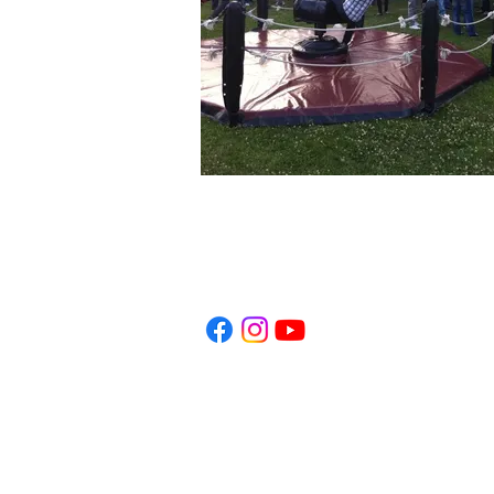
E-POST:
i
nfo@kaneboevent.com
TELEFON:
+46 (0)70-937 23 78
SKICKA EN FÖRFRÅGAN
Klicka här >>
SOCIALA MEDIER