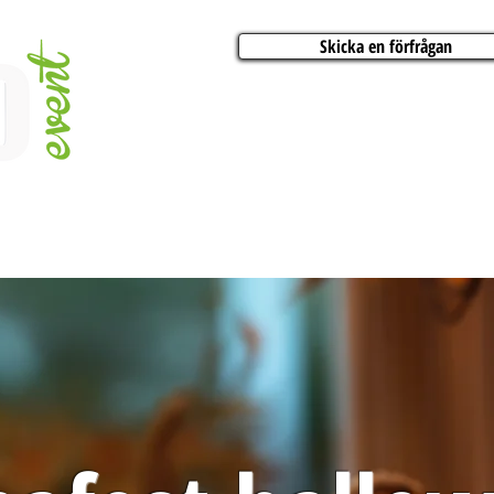
Skicka en förfrågan
AKTIVITETER
ARTISTER
KONFERENSER
BÅTCHARTER
FESTER