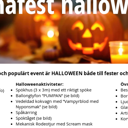
afest hallo
 och populärt event är HALLOWEEN både till fester och
Halloweenaktiviteter:
Övr
Spökhus (3 x 3m) med ett riktigt spöke
Bes
fo)
Ballongtyfon ”PUMPAN” (se bild)
Bor
Vedeldad kokvagn med ”Vampyrblod med
Lju
Nyponsmak” (se bild)
Gla
Spåkärring
Art
Spöktåget (se bild)
Kor
Mekanisk Rodeotjur med Scream mask