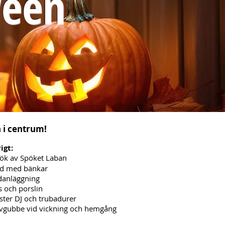
ween
 i centrum!
igt:
ök av Spöket Laban
d med bänkar
danläggning
s och porslin
ister DJ och trubadurer
vgubbe vid vickning och hemgång