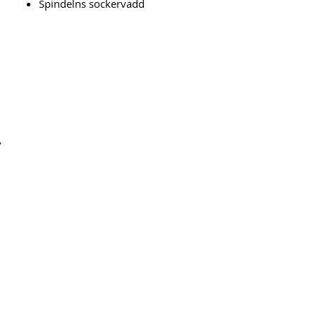
Spindelns sockervadd
v