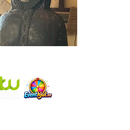
I KANEBO EVENT INGÅR ÄVEN:
Eventhjul.se
som producerar designade lyckohjul
Kanebo Webdesign
som gör hemsidor