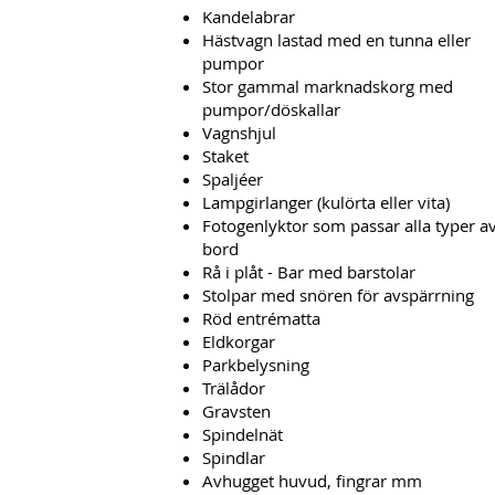
Kandelabrar
Hästvagn lastad med en tunna eller
pumpor
Stor gammal marknadskorg med
pumpor/döskallar
Vagnshjul
Staket
Spaljéer
Lampgirlanger (kulörta eller vita)
Fotogenlyktor som passar alla typer a
bord
Rå i plåt - Bar med barstolar
Stolpar med snören för avspärrning
Röd entrématta
Eldkorgar
Parkbelysning
Trälådor
Gravsten
Spindelnät
Spindlar
Avhugget huvud, fingrar mm