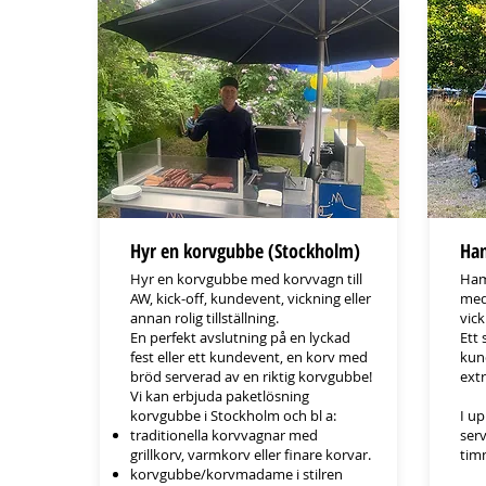
Hyr en korvgubbe (Stockholm)
Ham
Hyr en korvgubbe med korvvagn till
Ham
AW, kick-off, kundevent, vickning eller
med 
annan rolig tillställning.
vick
En perfekt avslutning på en lyckad
Ett 
fest eller ett kundevent, en korv med
kund
bröd serverad av en riktig korvgubbe!
ext
Vi kan erbjuda paketlösning
korvgubbe i Stockholm och bl a:
I up
traditionella korvvagnar med
ser
grillkorv, varmkorv eller finare korvar.
tim
korvgubbe/korvmadame i stilren