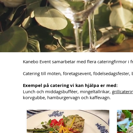
Kanebo Event samarbetar med flera cateringfirm
or i 
Catering till möten, företagsevent, födelsedagsfester, b
Exempel på catering vi kan hjälpa er med:
Lunch och middagsbufféer, mingeltallrikar,
grillcateri
korvgubbe, hamburgervagn och
kaffevagn.