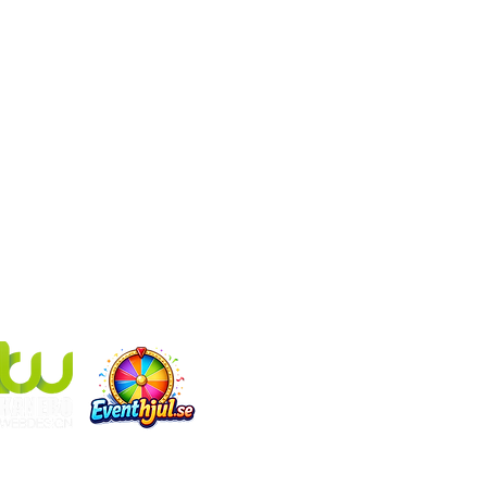
I KANEBO EVENT INGÅR ÄVEN:
Eventhjul.se
som producerar designade lyckohjul
Kanebo Webdesign
som gör hemsidor