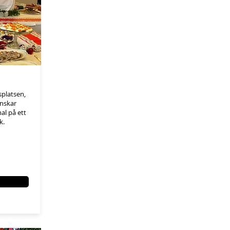
splatsen,
önskar
al på ett
ik.