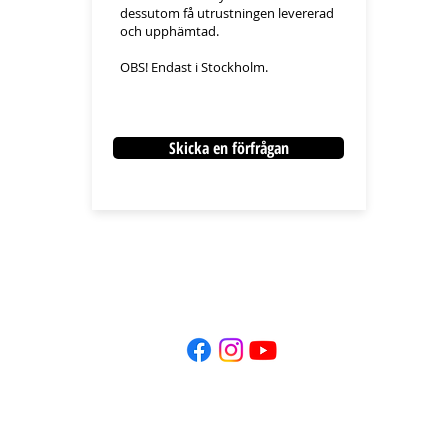
dessutom få utrustningen levererad
och upphämtad.
OBS! Endast i Stockholm.​​
Skicka en förfrågan
E-POST:
i
nfo@kaneboevent.com
TELEFON:
+46 (0)70-937 23 78
SKICKA EN FÖRFRÅGAN
Klicka här >>
SOCIALA MEDIER