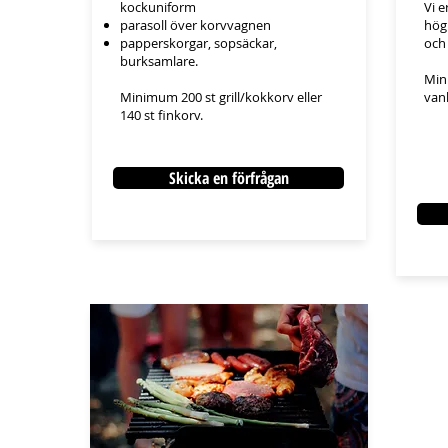
kockuniform
Vi 
parasoll över korvvagnen
hög
papperskorgar, sopsäckar,
och
burksamlare.
Min
Minimum 200 st grill/kokkorv eller
van
140 st finkorv.
Skicka en förfrågan