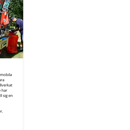
 mobila
ara
illverkat
e har
l sig en
.​