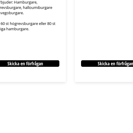
erbjuder: Hamburgare,
revsburgare, halloumiburgare
 vegoburgare.
 60 st högrevsburgare eller 80
​st
liga hamburgare.​
Skicka en förfrågan
Skicka en förfråga