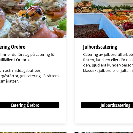
ering Örebro
Julbordscatering
 finner du förslag på catering för
Catering av julbord till arbet
 tillfällen i Örebro.
festen, lunchen eller där ni 
den. Bjud era kunder/person
ch och middagsbufféer,
klassiskt julbord eller jultallr
gåstårtor, grillcatering, 3-rätters
 smårätter.
Catering Örebro
Julbordscatering