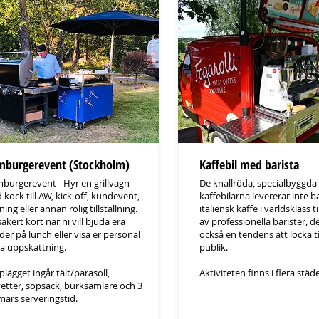
burgerevent (Stockholm)
Kaffebil med barista
burgerevent - Hyr en grillvagn
De knallröda, specialbyggda
kock till AW, kick-off, kundevent,
kaffebilarna levererar inte b
ning eller annan rolig tillställning.
italiensk kaffe i världsklass t
säkert kort när ni vill bjuda era
av professionella barister, d
er på lunch eller visa er personal
också en tendens att locka til
ra uppskattning.
publik.
plägget ingår tält/parasoll,
​Aktiviteten finns i flera städer
vetter, sopsäck, burksamlare och 3
mars serveringstid.