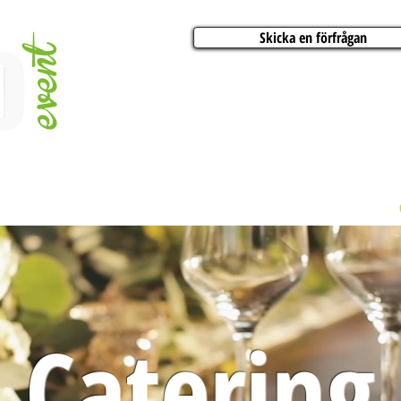
Skicka en förfrågan
AKTIVITETER
ARTISTER
KONFERENSER
BÅTCHARTER
FESTER
Catering