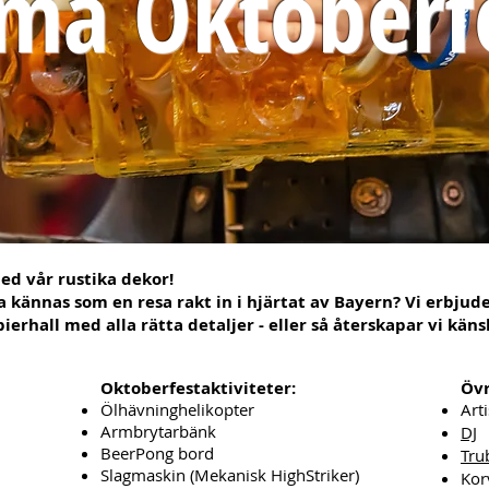
ma Oktoberf
d vår rustika dekor!
ka kännas som en resa rakt in i hjärtat av Bayern? Vi erbjud
bierhall med alla rätta detaljer - eller så återskapar vi käns
Oktoberfestaktiviteter:
Övr
Ölhävninghelikopter
Arti
Armbrytarbänk
DJ
BeerPong bord
Tru
Slagmaskin (Mekanisk HighStriker)
Kor