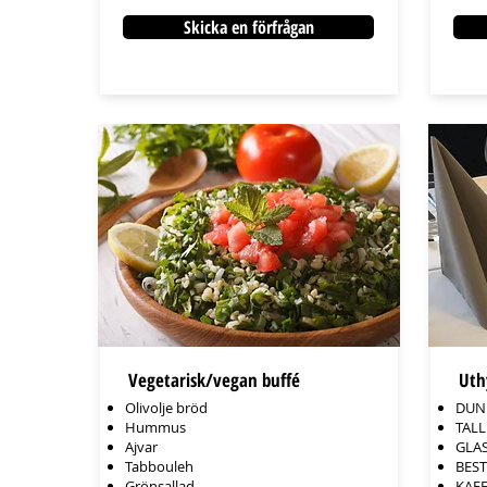
Skicka en förfrågan
Vegetarisk/vegan buffé
Uth
Olivolje bröd
DUN
Hummus
TALL
Ajvar
GLA
Tabbouleh
BEST
Grönsallad
KAF