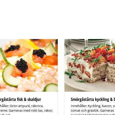
gåstårta fisk & skaldjur
Smörgåstårta kyckling & 
håller: Grön ärtpuré, räkröra,
Innehåller: Kyckling, bacon, 
reme. Garneras med rökt lax, räkor,
tomat och gräslök. Garnera