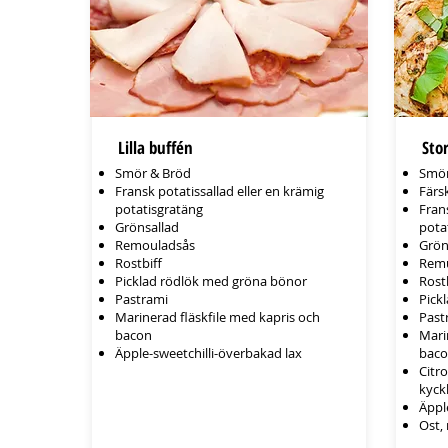
Lilla buffén
Sto
Smör & Bröd
Smör
Fransk potatissallad eller en krämig
Färs
potatisgratäng
Fran
Grönsallad
pota
Remouladsås
Grön
Rostbiff
Remu
Picklad rödlök med gröna bönor
Rost
Pastrami
Pick
Marinerad fläskfile med kapris och
Past
bacon
Mari
Äpple-sweetchilli-överbakad lax​​​​​​​
bac
Citr
kyck
Äppl
Ost,