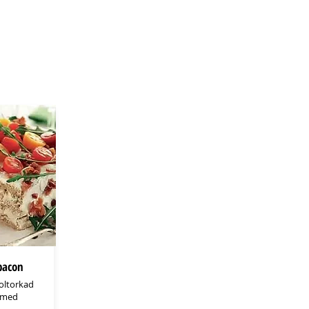
bacon
soltorkad
s med