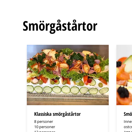
Smörgåstårtor
Klassiska smörgåstårtor
Smör
8 personer
Inne
10 personer
ostc