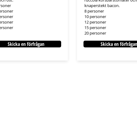
och ost.
ruccola körsbärstomater och
rsoner
knaperstekt bacon.
ersoner
​​​​​​​8 personer
ersoner
10 personer
ersoner
12 personer
ersoner
15 personer​​​​​​​
​​​​​​​​​​​​​​20 personer
Skicka en förfrågan
Skicka en förfråga