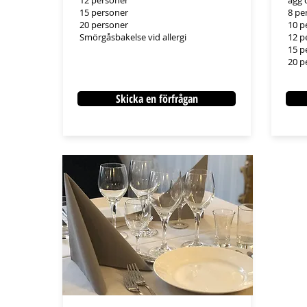
12 personer
ägg 
15 personer
8 pe
20 personer
10 p
Smörgåsbakelse vid allergi
12 p
15 p
20 p
Skicka en förfrågan