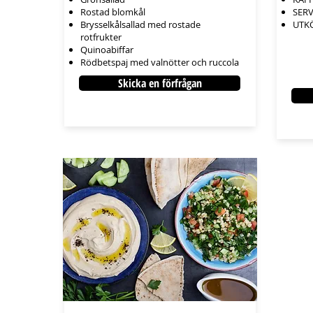
Rostad blomkål
SER
Brysselkålsallad med rostade
UTK
rotfrukter
Quinoabiffar
Rödbetspaj med valnötter och
ruccola
Skicka en förfrågan