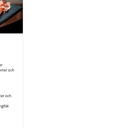
er
örter och
ter och
ngfilé