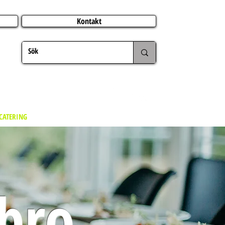
Kontakt
CATERING
JUL
UTLAND
FÖRFRÅGAN
MER
bro