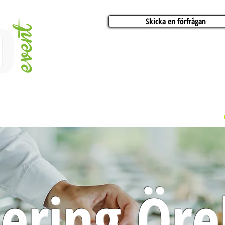
Skicka en förfrågan
AKTIVITETER
ARTISTER
KONFERENSER
BÅTCHARTER
FESTER
ering Öre