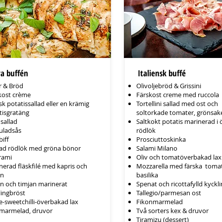
ra buffén
Italiensk buffé
 & Bröd
Olivoljebröd & Grissini
kost crème
Färskost creme med ruccola
sk potatissallad eller en krämig
Tortellini sallad med ost och
tisgratäng
soltorkade tomater, grönsak
sallad
Saltkokt potatis marinerad i 
ladsås
rödlök
biff
Prosciuttoskinka
lad rödlök med gröna bönor
Salami Milano
rami
Oliv och tomatöverbakad lax
nerad fläskfilé med kapris och
Mozzarella med färska toma
on
basilika
on och timjan marinerat
Spenat och ricottafylld kyckli
lingbröst
Tallegio/parmesan ost
e-sweetchilli-överbakad lax
Fikonmarmelad
 marmelad, druvor
Två sorters kex & druvor
Tiramizu (dessert)