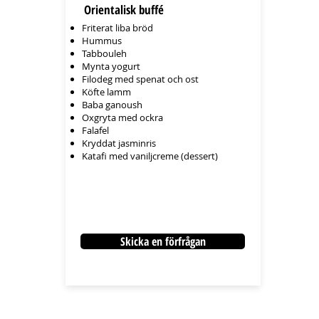
Orientalisk buffé
Friterat liba bröd
Hummus
Tabbouleh
Mynta yogurt
Filodeg med spenat och ost
Köfte lamm
Baba ganoush
Oxgryta med ockra
Falafel
Kryddat jasminris
Katafi med vaniljcreme (dessert)
Skicka en förfrågan