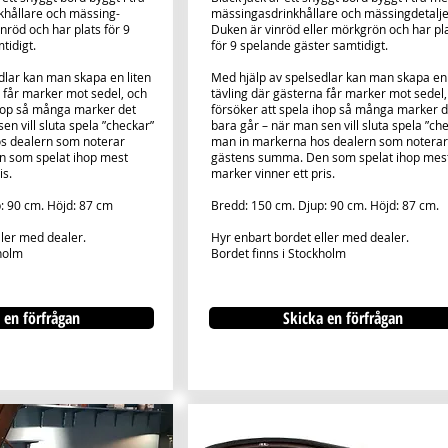
hållare och mässing-
mässingasdrinkhållare och mässingdetalje
inröd och har plats för 9
Duken är vinröd eller mörkgrön och har pl
tidigt.
för 9 spelande gäster samtidigt.
dlar kan man skapa en liten
Med hjälp av spelsedlar kan man skapa en 
a får marker mot sedel, och
tävling där gästerna får marker mot sedel,
ihop så många marker det
försöker att spela ihop så många marker d
en vill sluta spela ”checkar”
bara går – när man sen vill sluta spela ”ch
s dealern som noterar
man in markerna hos dealern som noterar
 som spelat ihop mest
gästens summa. Den som spelat ihop mes
is.
marker vinner ett pris.
: 90 cm. Höjd: 87 cm
Bredd: 150 cm. Djup: 90 cm. Höjd: 87 cm.
ller med dealer.
Hyr enbart bordet eller med dealer.
holm
Bordet finns i Stockholm
 en förfrågan
Skicka en förfrågan