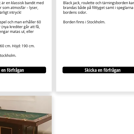
 är en klassisk bandit med
Black jack, roulette och tärningsborden ka
r som atmosfär – lyser,
brandas både på filttyget samt i speglarna
rligt intryck!
bordens sidor.
ispel och man erhåller 60
Borden finns i Stockholm.
 (nya krediter går att få,
engar matas ut, eller
 60 cm. Höjd: 190 cm.
Stockholm.
 en förfrågan
Skicka en förfrågan