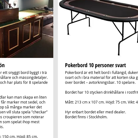
rön
Pokerbord 10 personer svart
r ett snyggt bord byggt i trä
Pokerbord är ett helt bord i fullängd, duken
ållare och mässingdetaljer.
svart och i bra material för att korten ska g
ch har plats för 8 spelande
över bordet – avtorkningsbar. 10 spelare.
Bordet har 10 stycken drinkhållare i rostfrit
dlar kan man skapa en liten
a får marker mot sedel, och
Mått: 213 cm x 107 cm. Höjd: 75 cm. Vikt: 4
ihop så många marker det
en vill sluta spela ”checkar”
Hyr enbart bordet eller med dealer.
s croupieren som noterar
Bordet finns i Stockholm.
 som spelat ihop mest
is.
: 150 cm. Höjd: 85 cm.