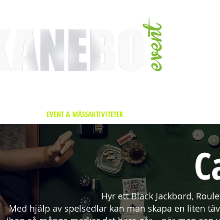
TJÄNSTER
EVENT & MÄSSAKTIVITETER
AKTIVITETER
ARTISTER
C
Hyr ett Black Jackbord, Roul
Med hjälp av spelsedlar kan man skapa en liten täv