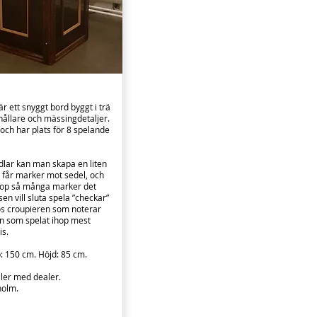
är ett snyggt bord byggt i trä
ållare och mässingdetaljer.
ch har plats för 8 spelande
dlar kan man skapa en liten
a får marker mot sedel, och
ihop så många marker det
en vill sluta spela ”checkar”
s croupieren som noterar
 som spelat ihop mest
is.
: 150 cm. Höjd: 85 cm.
ller med dealer.
holm.