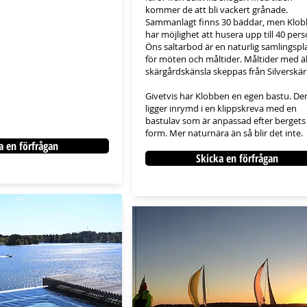
kommer de att bli vackert grånade.
Sammanlagt finns 30 bäddar, men Klo
har möjlighet att husera upp till 40 pers
Öns saltarbod är en naturlig samlingspl
för möten och måltider. Måltider med ä
skärgårdskänsla skeppas från Silverskär
Givetvis har Klobben en egen bastu. De
ligger inrymd i en klippskreva med en
bastulav som är anpassad efter bergets
form. Mer naturnära än så blir det inte.​​
a en förfrågan
Skicka en förfrågan