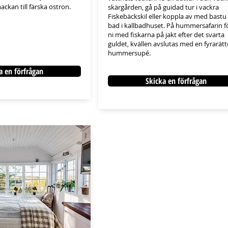
ackan till färska ostron.
skärgården, gå på guidad tur i vackra
Fiskebäckskil eller koppla av med bastu
bad i kallbadhuset. På hummersafarin fö
ni med fiskarna på jakt efter det svarta
guldet, kvällen avslutas med en fyrarätt
hummersupé.​
a en förfrågan
Skicka en förfrågan