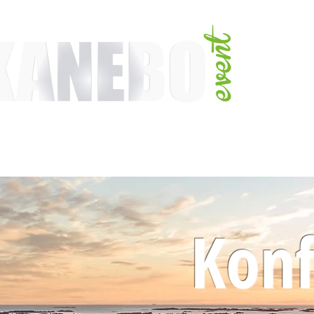
TJÄNSTER
EVENT & MÄSSAKTIVITETER
AKTIVITETER
ARTISTER
Konf