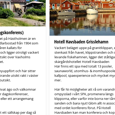
dagskonferens)
get på Hästholmen är en
Hotell Havsbaden Grisslehamn
larbostad från 1904 som
en kallats för
Vackert beläget uppe på granitklippan, 
och ligger otroligt vackert
stenkast från havet, klippstranden och
utsikt över Vaxholms
levande fiskehamnen, ligger det ståtliga
et.
skärgårdshotellet Hotell Havsbaden
Här finns ett spa med totalt 13 pooler,
nyuppfört och här sitter
saunaworld, utomhus- & inomhuspoole
ande utsikt rakt i väster
kallpool, spaexperience och mycket my
öutsikt.
mer.
 privat ägo och välkomnar
Här får Ni möjligheter att rå om varandra
r dagskonferenser,
ompysslad i vårt SPA, promenera längs
 eller ett arrangemang
klipporna, eller varför inte borra ner tårn
sanden och bara njut! Glöm allt ni assoc
med ordet konferens förut. På Hotell
 ett sällskap per dag så
Havsbaden kan man konferera och kop