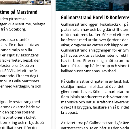
ritime på Marstrand
Gullmarsstrand Hotell & Konferen
i den pittoreska
gger Villa Maritime, beläget
Gullmarsstrand ligger i Fiskebäckskil, på
 från Göteborg.
plats mellan hav och berg där stillheten
möter naturens krafter. Söker ni efter e
ens strax utanför
konferens med utsikt över fjordens öar
ats där ni kan njuta av
vikar, omgivna av vatten och klippor är
rande miljö är Villa
Gullmarsstrand anläggningen för er. S
ör er. Njut av säsongens
på havets exklusiva läckerheter, direkt 
s läckerheter, besök den
hav till bord. Efter en dag i mötesrumm
Noster eller åk på en
kan ni friska upp både kropp och sinne i
i. På Villa Maritime är
kallbadhuset Sinnenas Havsbad.
varande. Efter en dag i
ni ut i Villa Maritimes
På Gullmarsstrand njuter ni av färsk fis
eter med vardagsrum och
skaldjur medan ni blickar ut över det
glimmande havet. Köket samarbetar m
flera lokala producenter och värnar om
signade restaurang med
människa och natur. Kräftorna leverera
as smaklökarna både av
direkt till bryggan, färskare än så blir de
h den öppna spisens
knappast.
 Inspirationen i köket
 omkring och ni bjuds på
Aktiviteterna på Gullmarsstrand går äve
 delikatesser, från den
vattnets tecken. Ta en båttur i den vack