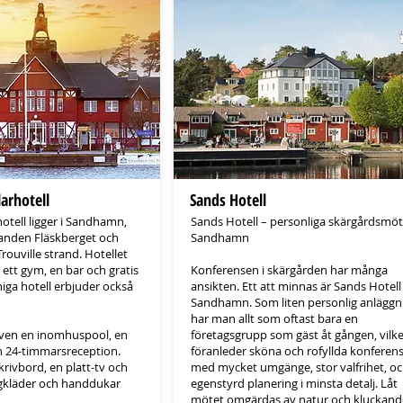
arhotell
Sands Hotell
tell ligger i Sandhamn,
Sands Hotell – personliga skärgårdsmöt
randen Fläskberget och
Sandhamn
rouville strand. Hotellet
 ett gym, en bar och gratis
Konferensen i skärgården har många
niga hotell erbjuder också
ansikten. Ett att minnas är Sands Hotell 
Sandhamn. Som liten personlig anläggn
har man allt som oftast bara en
 även en inomhuspool, en
företagsgrupp som gäst åt gången, vilke
 24-timmarsreception.
föranleder sköna och rofyllda konferen
rivbord, en platt-tv och
med mycket umgänge, stor valfrihet, o
gkläder och handdukar
egenstyrd planering i minsta detalj. Låt
mötet omgärdas av natur och kluckand