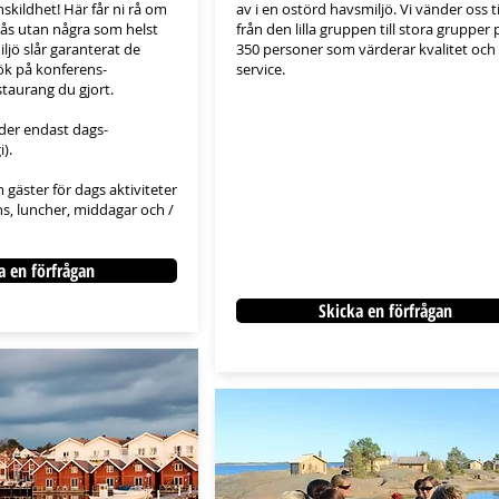
skildhet! Här får ni rå om
av i en ostörd havsmiljö. Vi vänder oss til
s utan några som helst
från den lilla gruppen till stora grupper 
jö slår garanterat de
350 personer som värderar kvalitet och
sök på konferens-
service.
taurang du gjort.
uder endast dags-
).
gäster för dags aktiviteter
, luncher, middagar och /
a en förfrågan
Skicka en förfrågan