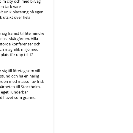
olm city och med bilväg
ren tack vare
t unik placering på egen
 utsikt över hela
sig främst till lite mindre
ens i skärgården. Villa
störda konferenser och
och magnifik miljö med
lats för upp till 12
sig till företag som vill
 stund och ha en härlig
ården med massor av frisk
ärheten till Stockholm.
h eget i underbar
d havet som granne.