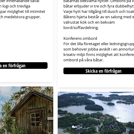
der innehållande såväl
båtarnas bekväma hytter. Ombord på v
logi och trevliga
båtar erbjuder vi tre och fyra dubbelhyt
r möjlighet till intimitet
Varje hytt har tillgång till dusch och toal
ch medelstora grupper.
Båtens hjärta består av en salong med e
välrustat kök och
en bekväm
bord/soffavdelning
.
Konferens ombord
För det lilla företaget eller ledningsgru
som behöver jobba avskilt i en annorlu
kreativ miljö finns möjlighet att konfere
ombord på våra båtar.
a en förfrågan
Skicka en förfrågan