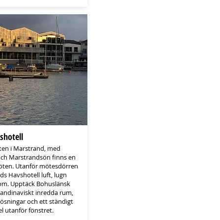
shotell
nten i Marstrand, med
och Marstrandsön finns en
möten. Utanför mötesdörren
s Havshotell luft, lugn
t om. Upptäck Bohuslänsk
kandinaviskt inredda rum,
lösningar och ett ständigt
 utanför fönstret.