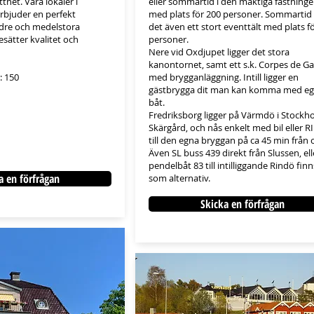
ttnet. Våra lokaler i
eller sommartid i den mäktiga fästningen
rbjuder en perfekt
med plats för 200 personer. Sommartid 
dre och medelstora
det även ett stort eventtält med plats f
sätter kvalitet och
personer.
Nere vid Oxdjupet ligger det stora
kanontornet, samt ett s.k. Corpes de G
: 150
med brygganläggning. Intill ligger en
gästbrygga dit man kan komma med e
båt.
Fredriksborg ligger på Värmdö i Stockh
Skärgård, och nås enkelt med bil eller R
till den egna bryggan på ca 45 min från c
Även SL buss 439 direkt från Slussen, ell
pendelbåt 83 till intilliggande Rindö finn
a en förfrågan
som alternativ.
Skicka en förfrågan