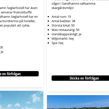
vågor i Sandhamns sällsamma
amn Seglarhotell har även
skärgårdsmiljö!
t serverar frukostbuffé
dhamn Seglarhotell har en
Antal rum: 19
a bordtennis på hotellet,
Antal bäddar: 38
et populärt att cykla.
Största lokal: 50
Max restaurang: 50
Handikappvänligt: Ja
Miljömärkt: Nej
Spa: Nej
00
 Ja
a en förfrågan
Skicka en förfrågan