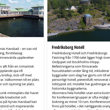
Fredriksborg Hotell
näs Havsbad – en oas vid
ng, förstklassig
Fredriksborg Hotell och Fredriksborgs
innesvärda upplevelser
Fästning från 1700-talet ligger högt över
Oxdjupet vid Stockholms inlopp.
v allt från en romantisk
Befästningarna som försvarade
plande spa till
huvudstaden under lång tid, inkluderar
& bröllop, kick-off med
byggnader som idag har gjorts om till et
rar. Välkommen till en plats
personligt hotell, pietetsfullt renoverat i
r och njutning tar plats.
tidstypisk stil. Hotellet har guidningar a
historiska byggnaderna.
 unik mötesplats där havet
Abonnera hela hotellet utan extra kost
åde kreativitet och
för konferenser/grupper är ofta möjligt 
oss på Nynäs Havsbad kan
bokning av minst 10 rum. Konferensru
ostörd och inspirerande
finns på hotellet, i det närliggande oran