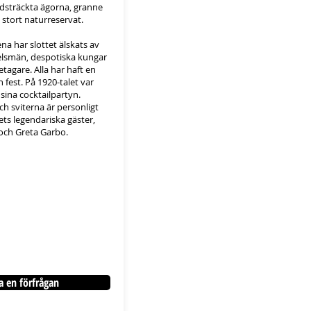
idsträckta ägorna, granne
stort naturreservat.
a har slottet älskats av
delsmän, despotiska kungar
tagare. Alla har haft en
h fest. På 1920-talet var
 sina cocktailpartyn.
 sviterna är personligt
ets legendariska gäster,
 och Greta Garbo.
a en förfrågan