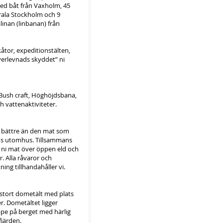
d båt från Vaxholm, 45
rala Stockholm och 9
inan (linbanan) från
kåtor, expeditionstälten,
överlevnads skyddet” ni
ush craft, Höghöjdsbana,
h vattenaktiviteter.
 bättre än den mat som
ans utomhus. Tillsammans
 ni mat över öppen eld och
. Alla råvaror och
ing tillhandahåller vi.
t stort dometält med plats
r. Dometältet ligger
ppe på berget med härlig
fjärden.