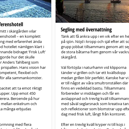
erenshotell
Segling med övernattning
itt i skärgården vilar
enshotell – en komplett
Tänk att få ankra upp i en vik efter en h
ing med erfarenhet ända
på sjön. Nöjd i kropp och själ efter att 
d hotellet nämligen klart i
grupp jobbat tillsammans genom att se
nnande bidraget ’Frisk Luft’
de stora båtarna fram genom vår vackr
gjorde hur det skulle
skärgård.
ar Anders Tahlberg som
prispallen. Hans vision har
Väl förtöjda i naturhamn vid klipporna
kompetent, flexibel och
tänder vi grillen och tar ett kvällsdopp
s för alla sammankomster.
medan grillen blir perfekt. Kanske har vi 
er till något av våra smultronställen där
acitet att ta emot riktigt
finns en vedeldad bastu. Tillsammans
rupper. Upp emot 450
förbereder vi middagen och får en
erera. Beroende på hur
avslappnad och trevlig kväll tillsamman
n mellan enkelrum och
med såväl seglarsnack som kreativa tan
ka många erbjudas
och reflektioner som blomstrar upp eft
dag med frisk luft, långt från kontoret.
ormning med flera
Efter en trevlig kväll kryper ni till kojs i