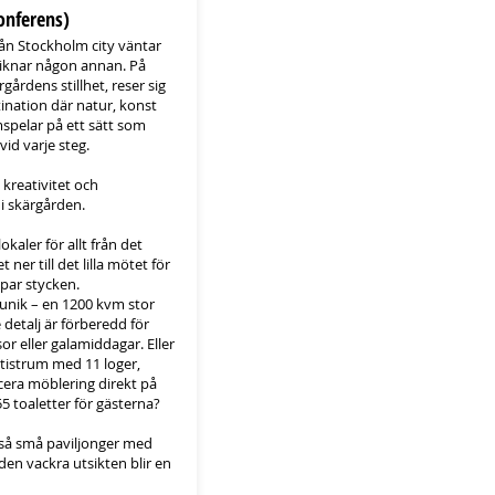
onferens)
ån Stockholm city väntar
liknar någon annan. På
gårdens stillhet, reser sig
tination där natur, konst
spelar på ett sätt som
vid varje steg.
, kreativitet och
i skärgården.
okaler för allt från det
t ner till det lilla mötet för
 par stycken.
 unik – en 1200 kvm stor
 detalj är förberedd för
r eller galamiddagar. Eller
tistrum med 11 loger,
icera möblering direkt på
 55 toaletter för gästerna?
så små paviljonger med
den vackra utsikten blir en