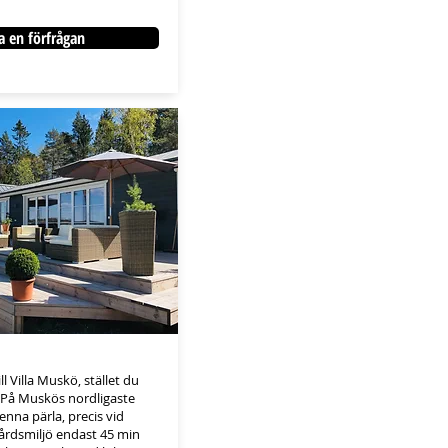
a en förfrågan
l Villa Muskö, stället du
. På Muskös nordligaste
nna pärla, precis vid
gårdsmiljö endast 45 min