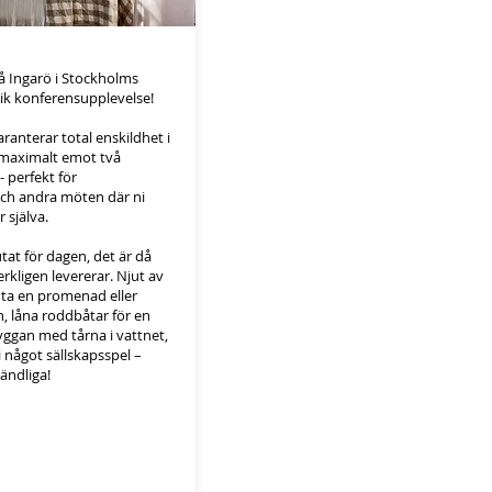
å Ingarö i Stockholms
ik konferensupplevelse!
ranterar total enskildhet i
r maximalt emot två
- perfekt för
ch andra möten där ni
 själva.
tat för dagen, det är då
rkligen levererar. Njut av
 ta en promenad eller
n, låna roddbåtar för en
ryggan med tårna i vattnet,
 något sällskapsspel –
ändliga!