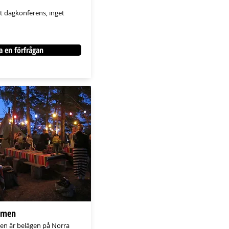
t dagkonferens, inget
a en förfrågan
lmen
en är belägen på Norra