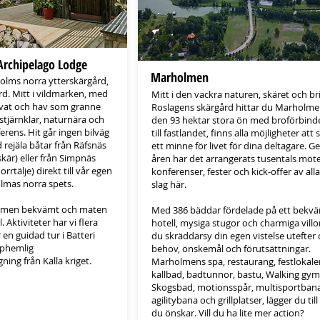
rchipelago Lodge
Marholmen
holms norra ytterskärgård,
d. Mitt i vildmarken, med
Mitt i den vackra naturen, skäret och bri
vat och hav som granne
Roslagens skärgård hittar du Marholme
stjärnklar, naturnära och
den 93 hektar stora ön med broförbind
rens. Hit går ingen bilväg
till fastlandet, finns alla möjligheter att
 rejäla båtar från Räfsnäs
ett minne för livet för dina deltagare. 
skär) eller från Simpnäs
åren har det arrangerats tusentals möt
rtälje) direkt till vår egen
konferenser, fester och kick-offer av all
lmas norra spets.
slag här.
t men bekvämt och maten
Med 386 bäddar fördelade på ett bekv
 Aktiviteter har vi flera
hotell, mysiga stugor och charmiga villo
en guidad tur i Batteri
du skräddarsy din egen vistelse utefter 
pphemlig
behov, önskemål och förutsättningar.
ning från Kalla kriget.
Marholmens spa, restaurang, festlokaler
kallbad, badtunnor, bastu, Walking gym
Skogsbad, motionsspår, multisportbana
agilitybana och grillplatser, lägger du til
du önskar. Vill du ha lite mer action?