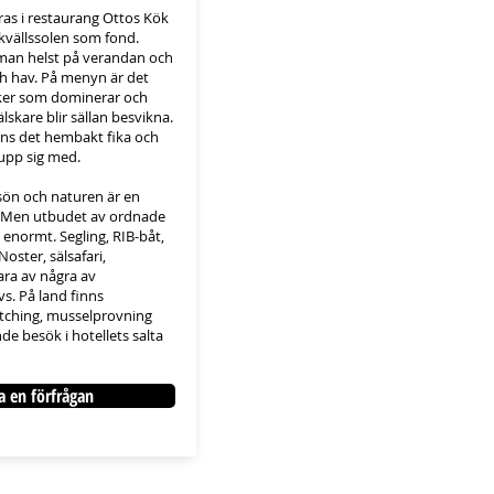
as i restaurang Ottos Kök
kvällssolen som fond.
man helst på verandan och
ch hav. På menyn är det
er som dominerar och
älskare blir sällan besvikna.
ns det hembakt fika och
 upp sig med.
ön och naturen är en
g. Men utbudet av ordnade
 enormt. Segling, RIB-båt,
 Noster, sälsafari,
ra av några av
avs. På land finns
tching, musselprovning
de besök i hotellets salta
a en förfrågan