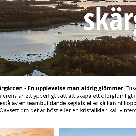
skär
ärgården - En upplevelse man aldrig glömmer!
Tus
erens är ett ypperligt sätt att skapa ett oförglömligt
estå av en teambuildande seglats eller så kan ni kopp
sett om det är höst eller en kristallklar, kall vinter