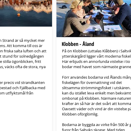
 Strand är så mycket mer
Klobben - Åland
ns. Att komma till oss är
 friska salta luften och att
På ön Klobben (uttalas Klåbben) i Saltvi
t stund för solnedgången
ytterskärgård ligger vårt moderna fiskel
e stilla ögonblicken, fritt
Här erbjuds en annorlunda vistelse i tio
s, väcks ofta de stora, nya
bodar med havet som närmaste granne
Förr användes bodarna vid Ålands mån
er precis vid strandkanten
fiskelägen för övernattning vid det
bestad och Fjällbacka med
slitsamma strömmingsfisket i utskären. 
om utflyktsmål från
kan du istället leva enkelt men bekväm
ombonat på Klobben. Närmare naturen
krafter än så här är det svårt att komma
Oavsett väder och vind är din vistelse p
Klobben oförglömlig.
​Bodarna är byggda av virke från 500 år
furor från Saltviks skogar. Med tiden