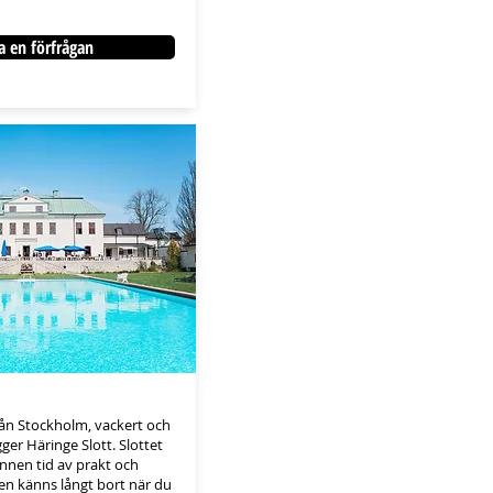
a en förfrågan
rån Stockholm, vackert och
igger Häringe Slott. Slottet
nen tid av prakt och
en känns långt bort när du