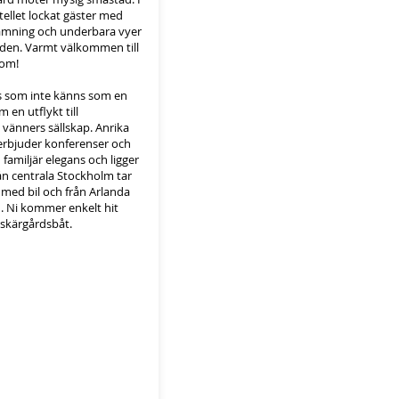
tellet lockat gäster med
tämning och underbara vyer
den. Varmt välkommen till
 om!
s som inte känns som en
 en utflykt till
 vänners sällskap. Anrika
rbjuder konferenser och
amiljär elegans och ligger
rån centrala Stockholm tar
med bil och från Arlanda
n. Ni kommer enkelt hit
 skärgårdsbåt.