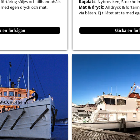
 förtäring säljes och tillhandahålls
Kajplats:
Nybroviken, Stockhol
 ta med egen dryck och mat.
Mat & dryck:
All dryck & förtärin
via båten. Ej tillåtet att ta med 
a en förfrågan
Skicka en för