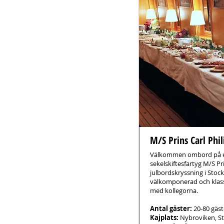
M/S Prins Carl Phi
Välkommen ombord på et
sekelskiftesfartyg M/S Pri
julbordskryssning i Stoc
välkomponerad och klass
med kollegorna.
Antal gäster:
20-80 gäst
Kajplats:
Nybroviken, S