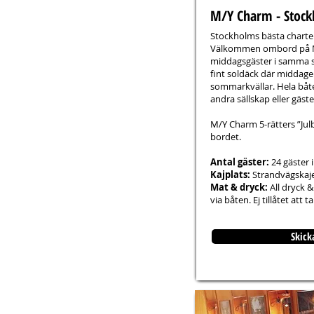
M/Y Charm
- Stoc
Stockholms bästa charte
Välkommen ombord på M/
middagsgäster i samma s
fint soldäck där middag
sommarkvällar. Hela båten
andra sällskap eller gäst
M/Y Charm 5-rätters ”Julb
bordet.
Antal gäster:
24 gäster 
Kajplats:
Strandvägskaj
Mat & dryck:
All dryck &
via båten. Ej tillåtet att
Skick