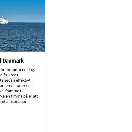
ll Danmark
stört ombord en dag.
 frukost i
a sedan effektivt i
 konferensrummen,
 Väl framme i
rka en timma på er att
ämta inspiration