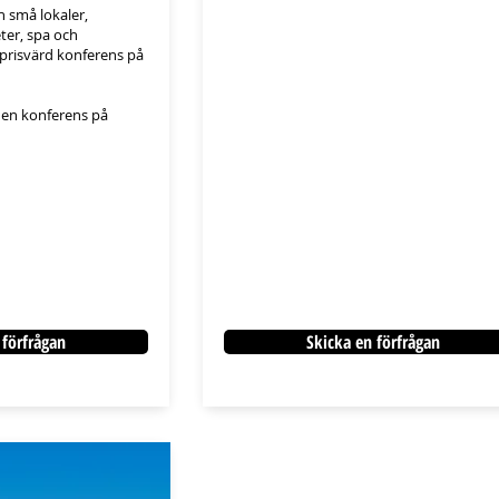
h små lokaler,
ter, spa och
 prisvärd konferens på
en konferens på
 förfrågan
Skicka en förfrågan