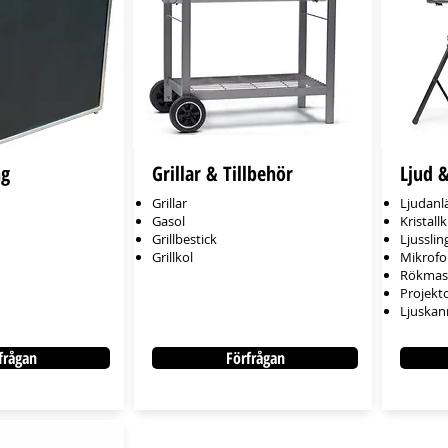
ng
Grillar & Tillbehör
Ljud &
Grillar
Ljudanl
Gasol
Kristall
Grillbestick
Ljusslin
Grillkol
Mikrofo
Rökmas
Projekt
Ljuskan
frågan
Förfrågan