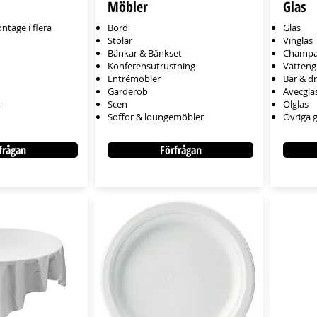
Möbler
Glas
ntage i flera
Bord
Glas
Stolar
Vinglas
Bänkar & Bänkset
Champa
Konferensutrustning
Vatteng
Entrémöbler
Bar & dr
Garderob
Avecgla
r
Scen
Ölglas
Soffor & loungemöbler
Övriga g
frågan
Förfrågan