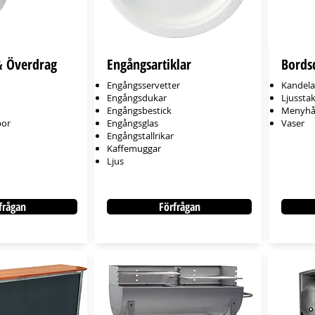
& Överdrag
Engångsartiklar
Bords
Engångsservetter
Kandela
Engångsdukar
Ljussta
Engångsbestick
Menyhål
por
Engångsglas
Vaser
Engångstallrikar
Kaffemuggar
Ljus
frågan
Förfrågan