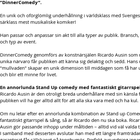
”DinnerComedy”.
En unik och oförglömlig underhållning i världsklass med Sveriges
särklass mest musikaliske komiker!
Han passar och anpassar sin akt till alla typer av publik. Bransch,
och typ av event.
DinnerComedy genomförs av konstnärsjälen Ricardo Ausin som 
unika närvaro får publiken att känna sig delaktig och sedd. Hans
"mullvaden" skapar en unik dimension till middagen som få har 
och blir ett minne för livet.
En annorlunda Stand Up comedy med fantastiskt gitarrspel
Ricardo Ausin är den otroligt breda underhållare med sin känsla 
publiken vill ha ger alltid allt för att alla ska vara med och ha kul.
Om nu letar efter en annorlunda kombination av Stand up Come
fantastiskt gitarrspel & sång, så är Ricardo den nu ska boka. Rica
Ausin gör passande inhopp under måltiden – alltid vid väl valda til
I samband med desserten avslutar han med ett längre framträd
garanterat får sällskapet på topphumör. Perfekt avrundning innan