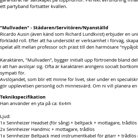
ett partyband fortsätter kvällen.
"Mullvaden" - Städaren/Servitören/Nyanställd
Ricardo Ausin (även känd som Richard Lundkvist) erbjuder en uni
förklädd roll. Efter att ha undersökt er verksamhet i förväg, ska
spelat allt mellan professor och präst till den harmösare "nypåjo
Karaktären, "Mullvaden", bygger initialt upp förtroende bland del
i att han avslöjar sig. Ofta är karaktären aningens socialt bortk
sympati för.
Avslöjandet, som blir ett minne för livet, sker under en specialskr
gör upplevelsen personlig och minnesvärd. Om ni vill planera en 
Teknikspecifikation
Han använder en yta på ca: 6x4m
Ljud:
1x Sennheizer Headset (för sång) + beltpack + mottagare, trådlös
2x Sennheizer Handmic + mottagare, trådlös
1x Sennheizer Beltpack med instrumentkabel för gitarr + trådlös