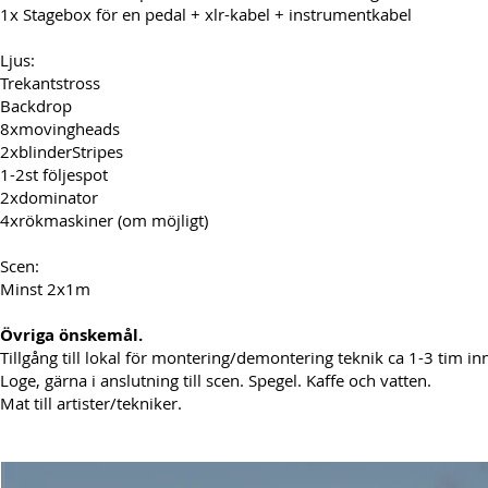
1x Stagebox för en pedal + xlr-kabel + instrumentkabel
Ljus:
Trekantstross
Backdrop
8xmovingheads
2xblinderStripes
1-2st följespot
2xdominator
4xrökmaskiner (om möjligt)
Scen:
Minst 2x1m
Övriga önskemål.
Tillgång till lokal för montering/demontering teknik ca 1-3 tim inn
Loge, gärna i anslutning till scen. Spegel. Kaffe och vatten.
Mat till artister/tekniker.