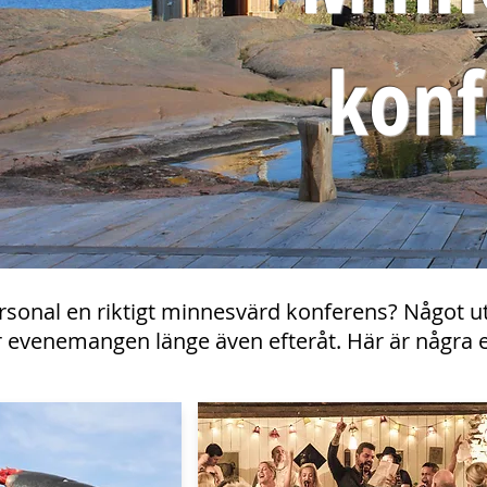
konf
personal en riktigt minnesvärd konferens? Något
er evenemangen länge även efteråt. Här är några 