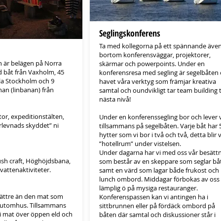
Seglingskonferens
Ta med kollegorna på ett spännande även
bortom konferensväggar, projektorer,
 är belägen på Norra
skärmar och powerpoints. Under en
 båt från Vaxholm, 45
konferensresa med segling är segelbåten
la Stockholm och 9
havet våra verktyg som främjar kreativa
nan (linbanan) från
samtal och oundvikligt tar team building ti
nästa nivå!
tor, expeditionstälten,
Under en konferenssegling bor och lever v
erlevnads skyddet” ni
tillsammans på segelbåten. Varje båt har 
hytter som vi bor i två och två, detta blir 
”hotellrum” under vistelsen.
Under dagarna har vi med oss vår besätt
sh craft, Höghöjdsbana,
som består av en skeppare som seglar bå
vattenaktiviteter.
samt en värd som lagar både frukost och
lunch ombord. Middagar förbokas av oss
lämplig ö på mysiga restauranger.
ättre än den mat som
Konferenspassen kan vi antingen ha i
s utomhus. Tillsammans
sittbrunnen eller på fördäck ombord på
i mat över öppen eld och
båten där samtal och diskussioner står i