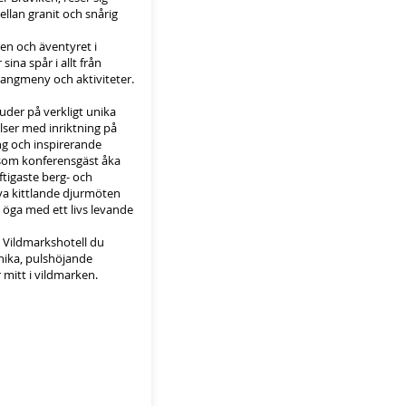
llan granit och snårig
uren och äventyret i
 sina spår i allt från
urangmeny och aktiviteter.
uder på verkligt unika
ser med inriktning på
ng och inspirerande
som konferensgäst åka
ftigaste berg- och
va kittlande djurmöten
 öga med ett livs levande
å Vildmarkshotell du
nika, pulshöjande
 mitt i vildmarken.