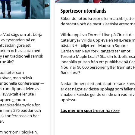
Sportresor utomlands
Söker du fotbollsresor eller matchbiljetter t
de största och de mest klassiska arenorn
. Vad sägs om att börja
Vill du uppleva Formel 1 live på Circuit de
 av tystnaden på en
Catalunya? Vill du uppleva en NHL-resa 
tt sedan göra ett
bästa NHL-biljetten i Madison Square
marken och avsluta med
Garden när New York Rangers tar emot
 i en traditionell samisk
Toronto Maple Leafs? Ska din fotbollsresa
orne älv?
innehålla pulsen från ett publikhav på C
Nou, när 90.000 personer lyfter fram sitt 
faciliteter som
Barcelona?
 kräver, men också
entionella konferenser —
Nedan finner ni ett antal aptitretare, kan
ret runt öppna delen av
är det något av dessa upplägg som faller e
 lavvu-tält eller ute i
smaken, kanske ger de en idé om vad ni vi
gruppen genom
uppleva.
eter skräddarsydda för
är finns 276 bäddar och
Läs mer om sportresor här >>>
s) konferenssalen har
er.
km norr om Polcirkeln,