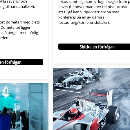
Alla råvaror och
fokus samtidigt som vi lugnt seglar fram 
g tillhandahåller vi.
havet (behöver man mer teknisk utrustni
att tillgå kan vi självklart ordna med
konferens på en av öarna i
stort dometält med plats
restaurang/konferenslokaler).
 Dometältet ligger
e på berget med härlig
ärden.
Skicka en förfrågan
en förfrågan