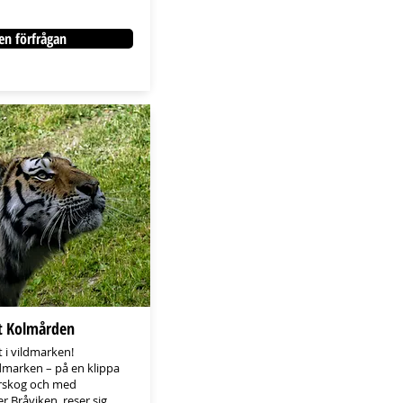
en förfrågan
t Kolmården
 i vildmarken!
dmarken – på en klippa
urskog och med
r Bråviken, reser sig