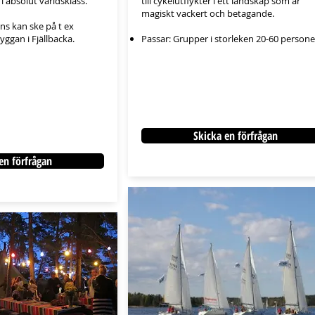
 absolut världsklass.
till cykelutflykter i ett landskap som är
magiskt vackert och betagande.
s kan ske på t ex
ggan i Fjällbacka.
Passar: Grupper i storleken 20-60 persone
Skicka en förfrågan
en förfrågan