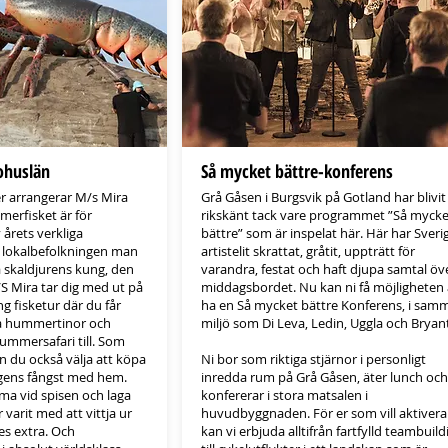
ohuslän
Så mycket bättre-konferens
er arrangerar M/s Mira
Grå Gåsen i Burgsvik på Gotland har blivit
erfisket är för
rikskänt tack vare programmet ”Så mycke
årets verkliga
bättre” som är inspelat här. Här har Sveri
 lokalbefolkningen man
artistelit skrattat, gråtit, uppträtt för
a skaldjurens kung, den
varandra, festat och haft djupa samtal öv
 Mira tar dig med ut på
middagsbordet. Nu kan ni få möjligheten 
g fisketur där du får
ha en Så mycket bättre Konferens, i sam
a hummertinor och
miljö som Di Leva, Ledin, Uggla och Bryant
ummersafari till. Som
n du också välja att köpa
Ni bor som riktiga stjärnor i personligt
gens fångst med hem.
inredda rum på Grå Gåsen, äter lunch och
ma vid spisen och laga
konfererar i stora matsalen i
arit med att vittja ur
huvudbyggnaden. För er som vill aktivera
es extra. Och
kan vi erbjuda alltifrån fartfylld teambuild