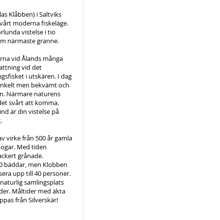
as Klåbben) i Saltviks
 vårt moderna fiskeläge.
lunda vistelse i tio
m närmaste granne.
rna vid Ålands många
attning vid det
sfisket i utskären. I dag
a enkelt men bekvämt och
n. Närmare naturens
 det svårt att komma.
nd är din vistelse på
.
v virke från 500 år gamla
skogar. Med tiden
ackert grånade.
0 bäddar, men Klobben
sera upp till 40 personer.
naturlig samlingsplats
der. Måltider med äkta
pas från Silverskär!​