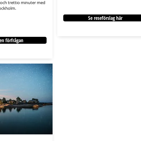
och trettio minuter med
tockholm.
Se reseförslag här
en förfrågan