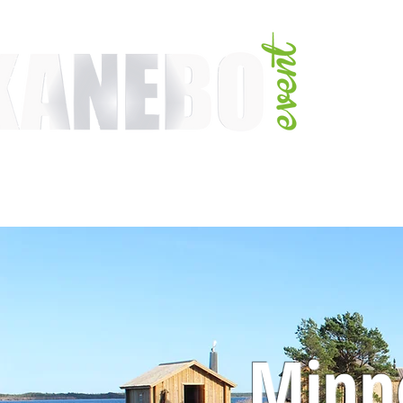
TJÄNSTER
EVENT & MÄSSAKTIVITETER
AKTIVITETER
ARTISTER
Minn