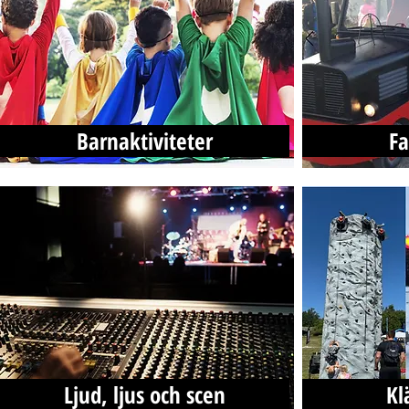
Barnaktiviteter
Fa
Ljud, ljus och scen
Kl