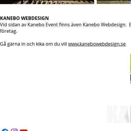
KANEBO WEBDESIGN
Vid sidan av Kanebo Event finns även Kanebo Webdesign. Et
företag.
Gå gärna in och kika om du vill
www.kanebowebdesign.se
eboevent.com
70-937 23 78
RÅGAN
Klicka här >>