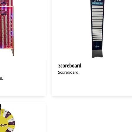
Scoreboard
Scoreboard
or