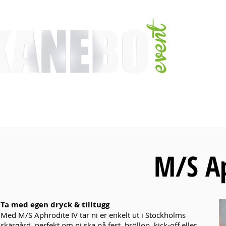
TJÄNSTER
EVENT & MÄSSAKTIVITETER
AKTIVITETER
ARTISTER
M/S Ap
Ta med egen dryck & tilltugg
Med M/S Aphrodite IV tar ni er enkelt ut i Stockholms
skärgård, perfekt om ni ska på fest, bröllop, kick-off eller