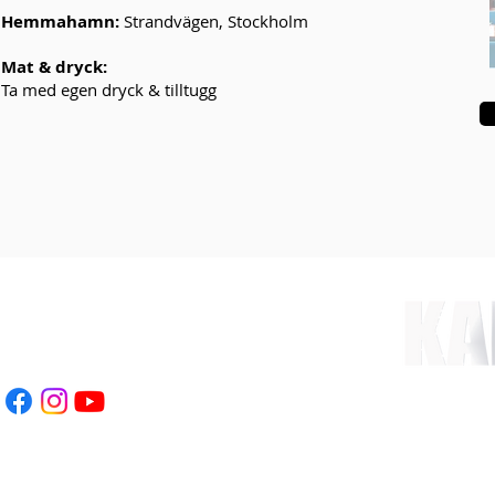
Hemmahamn
:
Strandvägen, Stockholm
Mat & dryck:
Ta med egen dryck & tilltugg
eboevent.com
70-937 23 78
RÅGAN
Klicka här >>