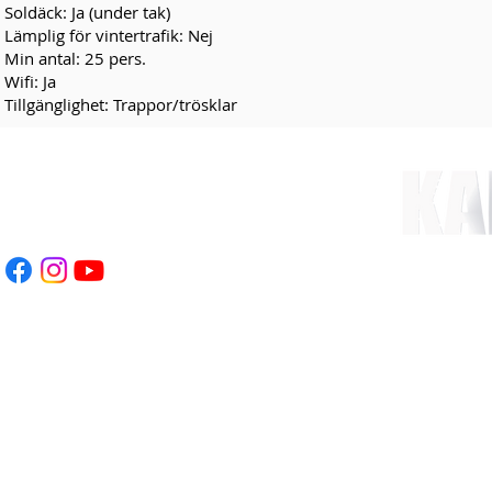
Soldäck: Ja (under tak)
Lämplig för vintertrafik: Nej
Min antal: 25 pers.
Wifi: Ja
Tillgänglighet: Trappor/trösklar
eboevent.com
70-937 23 78
RÅGAN
Klicka här >>
HEMSIDAN SKAPAD & U