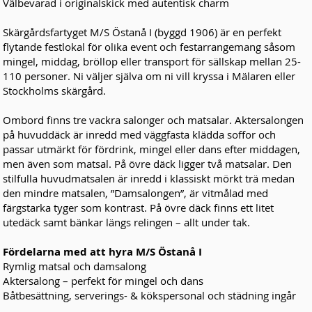
Välbevarad i originalskick med autentisk charm
Skärgårdsfartyget M/S Östanå I (byggd 1906) är en perfekt
flytande festlokal för olika event och festarrangemang såsom
mingel, middag, bröllop eller transport för sällskap mellan 25-
110 personer. Ni väljer själva om ni vill kryssa i Mälaren eller
Stockholms skärgård.
Ombord finns tre vackra salonger och matsalar. Aktersalongen
på huvuddäck är inredd med väggfasta klädda soffor och
passar utmärkt för fördrink, mingel eller dans efter middagen,
men även som matsal. På övre däck ligger två matsalar. Den
stilfulla huvudmatsalen är inredd i klassiskt mörkt trä medan
den mindre matsalen, ”Damsalongen”, är vitmålad med
färgstarka tyger som kontrast. På övre däck finns ett litet
utedäck samt bänkar längs relingen – allt under tak.
Fördelarna med att hyra M/S Östanå I
Rymlig matsal och damsalong
Aktersalong – perfekt för mingel och dans
Båtbesättning, serverings- & kökspersonal och städning ingår