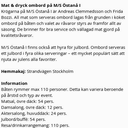
Mat & dryck ombord på M/S Östanå I
Krögarna på M/S Östanå I är
Andreas Clemmedsson och Frida
Bozzi
. All mat som serveras ombord lagas från grunden i köket
ombord på båten och valet av råvaror styrs av framför allt av
säsong. De brinner för bra service och vällagad mat gjord på
kvalitetsråvaror.
M/S Östanå I finns också att hyra för julbord. Ombord serveras
ett
julbord i fyra olika serveringar
– ett mycket populärt sätt att
njuta av julens alla favoriter.
​Hemmakaj:
Strandvägen Stockholm
Information
Båten rymmer max 110 personer. Detta kan variera beroende
på årstid och typ av event.
Matsal, övre däck: 54 pers.
Damsalong, övre däck: 12 pers.
Aktersalong, huvuddäck: 24 pers.
Julbord/buffé: 54 pers.
Resa/drinkarrangemang: 110 pers.