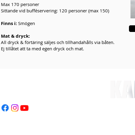
Max 170 personer
Sittande vid bufféservering: 120 personer (max 150)
Finns i:
Smögen
Mat & dryck:
All dryck & förtäring säljes och tillhandahålls via båten.
Ej tillåtet att ta med egen dryck och mat.
eboevent.com
70-937 23 78
RÅGAN
Klicka här >>