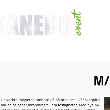
TJÄNSTER
EVENT & MÄSSAKTIVITETER
AKTIVITETER
ARTISTER
M/
De vackra miljöerna ombord på båtarna och i vår skärgård
blir en oslagbar inramning till era festligheter. Med nya M/S