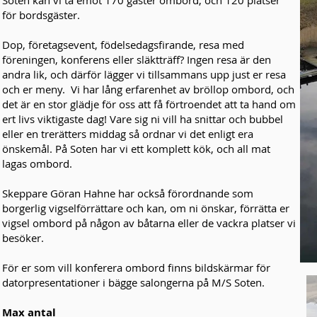
Soten kan vi ta emot 170 gäster ombord, och 120 platser
för bordsgäster.
Dop, företagsevent, födelsedagsfirande, resa med
föreningen, konferens eller släktträff? Ingen resa är den
andra lik, och därför lägger vi tillsammans upp just er resa
och er meny. Vi har lång erfarenhet av bröllop ombord, och
det är en stor glädje för oss att få förtroendet att ta hand om
ert livs viktigaste dag! Vare sig ni vill ha snittar och bubbel
eller en trerätters middag så ordnar vi det enligt era
önskemål. På Soten har vi ett komplett kök, och all mat
lagas ombord.
Skeppare Göran Hahne har också förordnande som
borgerlig vigselförrättare och kan, om ni önskar, förrätta er
vigsel ombord på någon av båtarna eller de vackra platser vi
besöker.
För er som vill konferera ombord finns bildskärmar för
datorpresentationer i bägge salongerna på M/S Soten.
Max antal