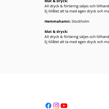
Mat & dryck:
All dryck & förtäring säljes och tillhan
Ej tillåtet att ta med egen dryck och ma
Hemmahamn:
Stockholm
Mat & dryck:
All dryck & förtäring säljes och tillhan
Ej tillåtet att ta med egen dryck och ma
E-POST:
i
nfo@kaneboevent.com
TELEFON:
+46 (0)70-937 23 78
SKICKA EN FÖRFRÅGAN
Klicka här >>
SOCIALA MEDIER