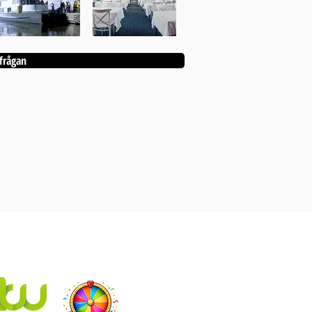
frågan
I KANEBO EVENT INGÅR ÄVEN:
Eventhjul.se
som producerar designade lyckohjul
Kanebo Webdesign
som gör hemsidor