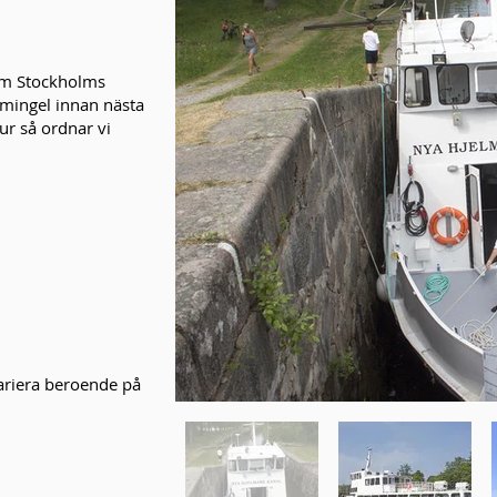
.
om Stockholms
 mingel innan nästa
tur så ordnar vi
ariera beroende på