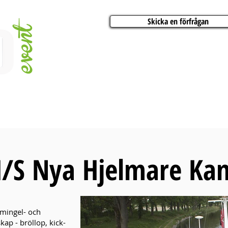
Skicka en förfrågan
AKTIVITETER
ARTISTER
KONFERENSER
BÅTCHARTER
FESTER
/S Nya Hjelmare Kan
 mingel- och
kap - bröllop, kick-