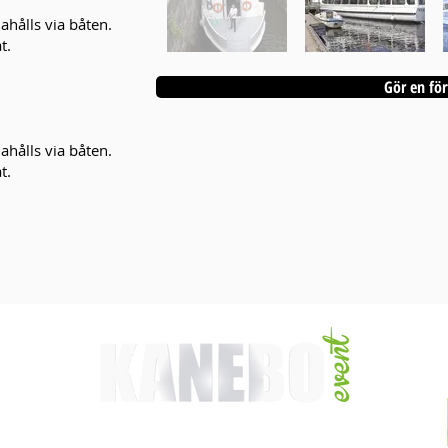
dahålls via båten.
t.
Gör en för
dahålls via båten.
t.