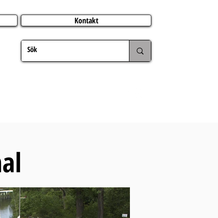
Kontakt
CATERING
JUL
UTLAND
FÖRFRÅGAN
MER
al