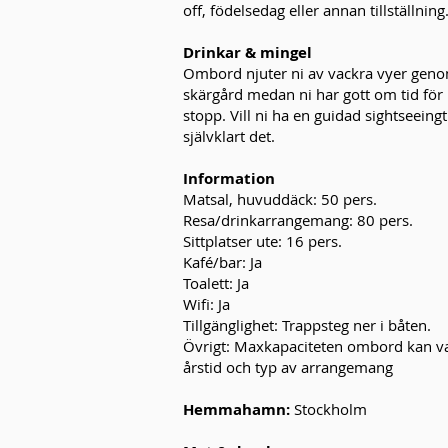
off, födelsedag eller annan tillställning
Drinkar & mingel
Ombord njuter ni av vackra vyer gen
skärgård medan ni har gott om tid för
stopp. Vill ni ha en guidad sightseeing
självklart det.
Information
Matsal, huvuddäck: 50 pers.
Resa/drinkarrangemang: 80 pers.
Sittplatser ute: 16 pers.
Kafé/bar: Ja
Toalett: Ja
Wifi: Ja
Tillgänglighet:
Trappsteg ner i båten.
Övrigt: Maxkapaciteten ombord kan v
årstid och typ av arrangemang
Hemmahamn:
Stockholm